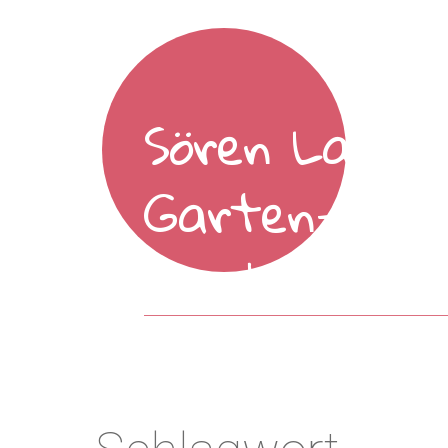
Sören Larsso
Garten- und
Landschafts