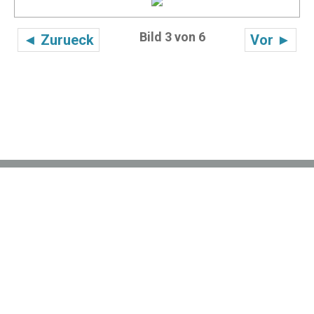
Bild 3 von 6
◄ Zurueck
Vor ►
(c) 2016 Sören Larsson Garten- und Landschaftsbau